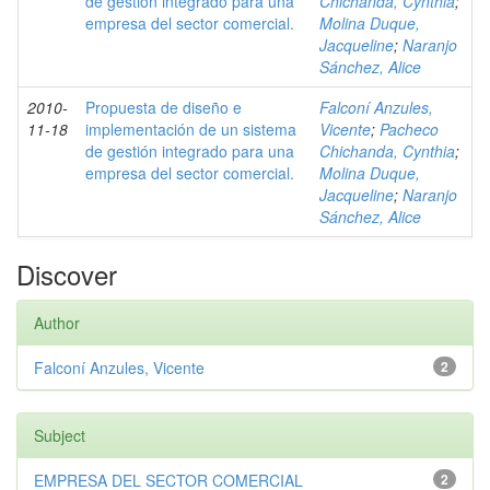
de gestión integrado para una
Chichanda, Cynthia
;
empresa del sector comercial.
Molina Duque,
Jacqueline
;
Naranjo
Sánchez, Alice
2010-
Propuesta de diseño e
Falconí Anzules,
11-18
implementación de un sistema
Vicente
;
Pacheco
de gestión integrado para una
Chichanda, Cynthia
;
empresa del sector comercial.
Molina Duque,
Jacqueline
;
Naranjo
Sánchez, Alice
Discover
Author
Falconí Anzules, Vicente
2
Subject
EMPRESA DEL SECTOR COMERCIAL
2