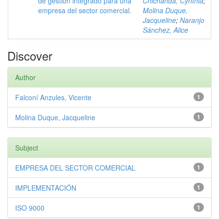
de gestión integrado para una
Chichanda, Cynthia
;
empresa del sector comercial.
Molina Duque,
Jacqueline
;
Naranjo
Sánchez, Alice
Discover
Author
Falconí Anzules, Vicente
1
Molina Duque, Jacqueline
1
Subject
EMPRESA DEL SECTOR COMERCIAL
1
IMPLEMENTACIÓN
1
ISO 9000
1