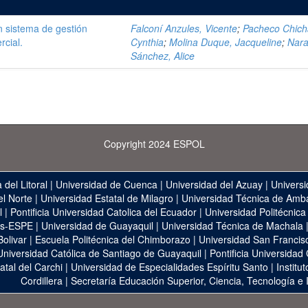
 sistema de gestión
Falconí Anzules, Vicente
;
Pacheco Chich
rcial.
Cynthia
;
Molina Duque, Jacqueline
;
Nara
Sánchez, Alice
Copyright 2024 ESPOL
 del Litoral
|
Universidad de Cuenca
|
Universidad del Azuay
|
Universi
el Norte
|
Universidad Estatal de Milagro
|
Universidad Técnica de Amb
l
|
Pontificia Universidad Catolica del Ecuador
|
Universidad Politécnica
as-ESPE
|
Universidad de Guayaquil
|
Universidad Técnica de Machala
Bolivar
|
Escuela Politécnica del Chimborazo
|
Universidad San Francis
Universidad Católica de Santiago de Guayaquil
|
Pontificia Universidad
atal del Carchi
|
Universidad de Especialidades Espíritu Santo
|
Institu
Cordillera
|
Secretaría Educación Superior, Ciencia, Tecnología e