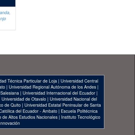
anda,
njo
dad Técnica Particular de Loja
|
Universidad Central
ato
|
Universidad Regional Autónoma de los Andes
|
 Salesiana
|
Universidad Internacional del Ecuador
|
|
Universidad de Otavalo
|
Universidad Nacional del
co de Quito
|
Universidad Estatal Peninsular de Santa
 Católica del Ecuador - Ambato
|
Escuela Politécnica
to de Altos Estudios Nacionales
|
Instituto Tecnológico
 Innovación