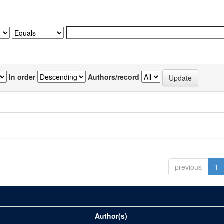
In order
Authors/record
previous
1
Author(s)