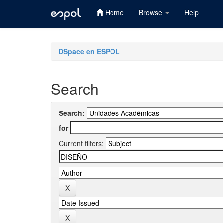
Home
Browse
Help
Skip
navigation
DSpace en ESPOL
Search
Search:
for
Current filters: