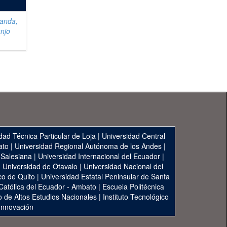
anda,
njo
dad Técnica Particular de Loja
|
Universidad Central
ato
|
Universidad Regional Autónoma de los Andes
|
 Salesiana
|
Universidad Internacional del Ecuador
|
|
Universidad de Otavalo
|
Universidad Nacional del
co de Quito
|
Universidad Estatal Peninsular de Santa
 Católica del Ecuador - Ambato
|
Escuela Politécnica
to de Altos Estudios Nacionales
|
Instituto Tecnológico
 Innovación