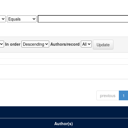
In order
Authors/record
previous
1
Author(s)