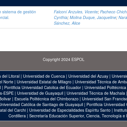
 sistema de gestión
Falconí Anzules, Vicente
;
Pacheco Chich
rcial.
Cynthia
;
Molina Duque, Jacqueline
;
Nara
Sánchez, Alice
Copyright 2024 ESPOL
 del Litoral
|
Universidad de Cuenca
|
Universidad del Azuay
|
Universi
el Norte
|
Universidad Estatal de Milagro
|
Universidad Técnica de Amb
l
|
Pontificia Universidad Catolica del Ecuador
|
Universidad Politécnica
as-ESPE
|
Universidad de Guayaquil
|
Universidad Técnica de Machala
Bolivar
|
Escuela Politécnica del Chimborazo
|
Universidad San Francis
Universidad Católica de Santiago de Guayaquil
|
Pontificia Universidad
atal del Carchi
|
Universidad de Especialidades Espíritu Santo
|
Institu
Cordillera
|
Secretaría Educación Superior, Ciencia, Tecnología e