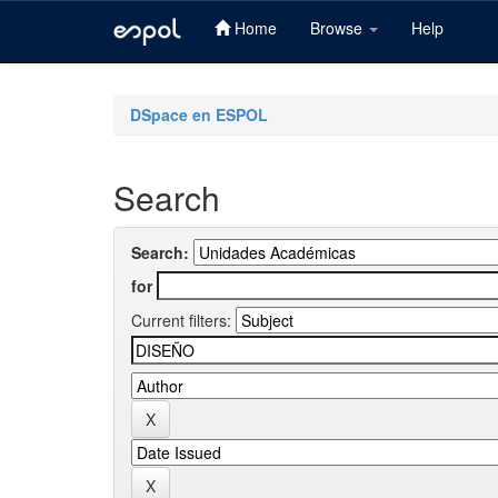
Home
Browse
Help
Skip
navigation
DSpace en ESPOL
Search
Search:
for
Current filters: