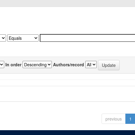
In order
Authors/record
previous
1