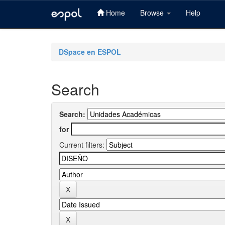
Home
Browse
Help
Skip
navigation
DSpace en ESPOL
Search
Search:
for
Current filters: