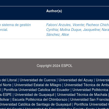
Author(s)
 sistema de gestión
Falconí Anzules, Vicente
;
Pacheco Chich
rcial.
Cynthia
;
Molina Duque, Jacqueline
;
Nara
Sánchez, Alice
Copyright 2024 ESPOL
 del Litoral
|
Universidad de Cuenca
|
Universidad del Azuay
|
Universi
el Norte
|
Universidad Estatal de Milagro
|
Universidad Técnica de Amb
l
|
Pontificia Universidad Catolica del Ecuador
|
Universidad Politécnica
as-ESPE
|
Universidad de Guayaquil
|
Universidad Técnica de Machala
Bolivar
|
Escuela Politécnica del Chimborazo
|
Universidad San Francis
Universidad Católica de Santiago de Guayaquil
|
Pontificia Universidad