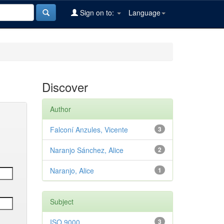
Sign on to:
Language
Discover
Author
Falconí Anzules, Vicente
3
Naranjo Sánchez, Alice
2
Naranjo, Alice
1
Subject
ISO 9000
3