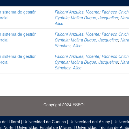
 sistema de gestión
Falconí Anzules, Vicente
;
Pacheco Chich
rcial.
Cynthia
;
Molina Duque, Jacqueline
;
Nara
Alice
 sistema de gestión
Falconí Anzules, Vicente
;
Pacheco Chich
rcial.
Cynthia
;
Molina Duque, Jacqueline
;
Nara
Sánchez, Alice
 sistema de gestión
Falconí Anzules, Vicente
;
Pacheco Chich
rcial.
Cynthia
;
Molina Duque, Jacqueline
;
Nara
Sánchez, Alice
Copyright 2024 ESPOL
 del Litoral
|
Universidad de Cuenca
|
Universidad del Azuay
|
Universi
el Norte
|
Universidad Estatal de Milagro
|
Universidad Técnica de Amb