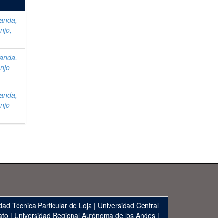
anda,
njo,
anda,
njo
anda,
njo
dad Técnica Particular de Loja
|
Universidad Central
ato
|
Universidad Regional Autónoma de los Andes
|