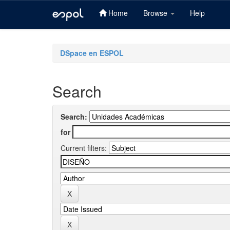
Home
Browse
Help
Skip
navigation
DSpace en ESPOL
Search
Search:
for
Current filters: