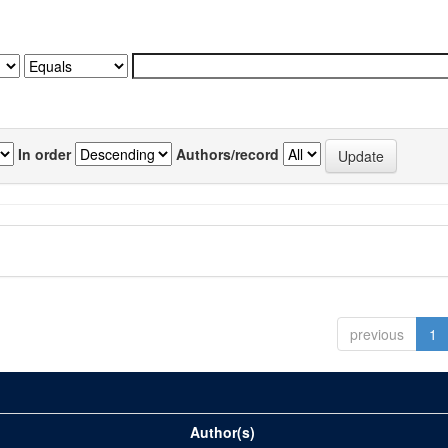
In order
Authors/record
previous
1
Author(s)