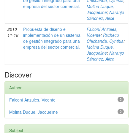
de gestión integrado para una
Chichanda, Cynthia
;
empresa del sector comercial.
Molina Duque,
Jacqueline
;
Naranjo
Sánchez, Alice
2010-
Propuesta de diseño e
Falconí Anzules,
11-18
implementación de un sistema
Vicente
;
Pacheco
de gestión integrado para una
Chichanda, Cynthia
;
empresa del sector comercial.
Molina Duque,
Jacqueline
;
Naranjo
Sánchez, Alice
Discover
Author
Falconí Anzules, Vicente
2
Molina Duque, Jacqueline
2
Subject