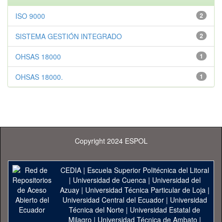
ISO 9000
2
SISTEMA GESTIÓN INTEGRADO
2
OHSAS 18000
1
OHSAS 18000.
1
Copyright 2024 ESPOL
CEDIA
|
Escuela Superior Politécnica del Litoral
|
Universidad de Cuenca
|
Universidad del
Azuay
|
Universidad Técnica Particular de Loja
|
Universidad Central del Ecuador
|
Universidad
Técnica del Norte
|
Universidad Estatal de
Milagro
|
Universidad Técnica de Ambato
|