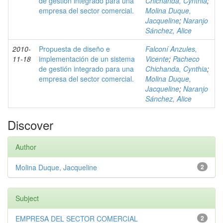
de gestión integrado para una
Chichanda, Cynthia
;
empresa del sector comercial.
Molina Duque,
Jacqueline
;
Naranjo
Sánchez, Alice
2010-
Propuesta de diseño e
Falconí Anzules,
11-18
implementación de un sistema
Vicente
;
Pacheco
de gestión integrado para una
Chichanda, Cynthia
;
empresa del sector comercial.
Molina Duque,
Jacqueline
;
Naranjo
Sánchez, Alice
Discover
Author
Molina Duque, Jacqueline
2
Subject
EMPRESA DEL SECTOR COMERCIAL
2