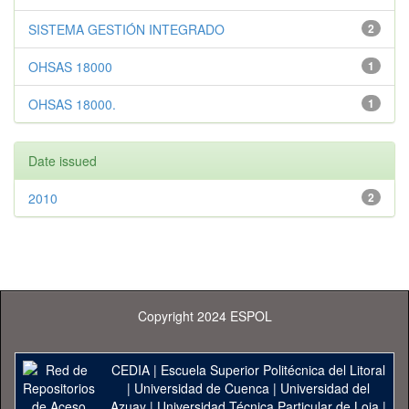
SISTEMA GESTIÓN INTEGRADO
2
OHSAS 18000
1
OHSAS 18000.
1
Date issued
2010
2
Copyright 2024 ESPOL
CEDIA
|
Escuela Superior Politécnica del Litoral
|
Universidad de Cuenca
|
Universidad del
Azuay
|
Universidad Técnica Particular de Loja
|