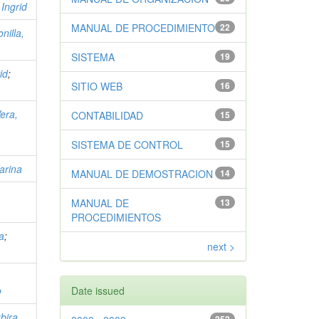
 Ingrid
MANUAL DE PROCEDIMIENTO
22
nilla,
SISTEMA
19
id
;
SITIO WEB
16
Vera,
CONTABILIDAD
15
SISTEMA DE CONTROL
15
Karina
MANUAL DE DEMOSTRACION
14
MANUAL DE
13
PROCEDIMIENTOS
ia
;
next >
o
Date issued
bira,