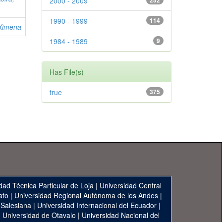
2000 - 2009
252
1990 - 1999
114
Ximena
1984 - 1989
9
Has File(s)
true
375
dad Técnica Particular de Loja
|
Universidad Central
ato
|
Universidad Regional Autónoma de los Andes
|
 Salesiana
|
Universidad Internacional del Ecuador
|
|
Universidad de Otavalo
|
Universidad Nacional del