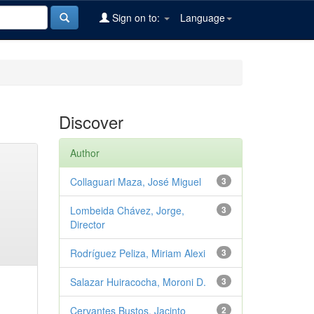
Sign on to:
Language
Discover
Author
Collaguari Maza, José Miguel
3
Lombeida Chávez, Jorge,
3
Director
Rodríguez Peliza, Miriam Alexi
3
Salazar Huiracocha, Moroni D.
3
Cervantes Bustos, Jacinto
2