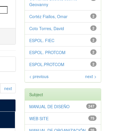
Geovanny
Cortéz Fiallos, Omar
2
Coto Torres, David
2
ESPOL. FIEC
2
ESPOL. PROTCOM
2
ESPOL.PROTCOM
2
< previous
next >
next
Subject
MANUAL DE DISEÑO
247
WEB SITE
75
MANUAL DE ORGANIZACIÓN
26