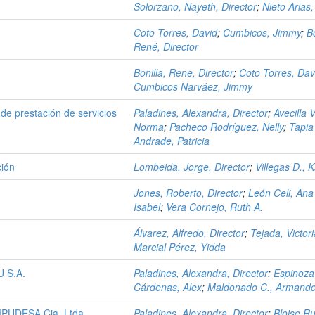
Solorzano, Nayeth, Director
;
Nieto Arias,
Coto Torres, David
;
Cumbicos, Jimmy
;
Bo
René, Director
Bonilla, Rene, Director
;
Coto Torres, Dav
Cumbicos Narváez, Jimmy
de prestación de servicios
Paladines, Alexandra, Director
;
Avecilla 
Norma
;
Pacheco Rodríguez, Nelly
;
Tapia
Andrade, Patricia
ción
Lombeida, Jorge, Director
;
Villegas D., 
Jones, Roberto, Director
;
León Celi, Ana
Isabel
;
Vera Cornejo, Ruth A.
Álvarez, Alfredo, Director
;
Tejada, Victor
Marcial Pérez, Yidda
U S.A.
Paladines, Alexandra, Director
;
Espinoza
Cárdenas, Alex
;
Maldonado C., Armand
MPUDESA Cia. Ltda.
Paladines, Alexandra, Director
;
Bloise Ru