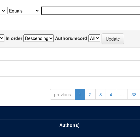
In order
Authors/record
previous
1
2
3
4
...
38
Author(s)