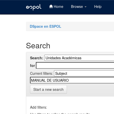
Home
Browse
Help
Skip
navigation
DSpace en ESPOL
Search
Search:
for
Current filters:
Start a new search
Add filters: