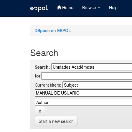
Home
Browse
Help
Skip
navigation
DSpace en ESPOL
Search
Search:
for
Current filters:
Start a new search