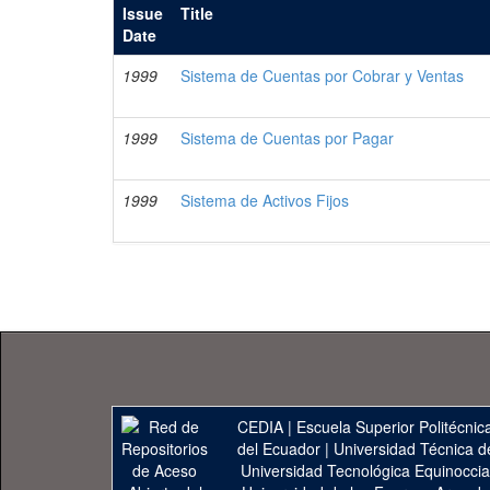
Issue
Title
Date
1999
Sistema de Cuentas por Cobrar y Ventas
1999
Sistema de Cuentas por Pagar
1999
Sistema de Activos Fijos
CEDIA
|
Escuela Superior Politécnica
del Ecuador
|
Universidad Técnica d
Universidad Tecnológica Equinoccia