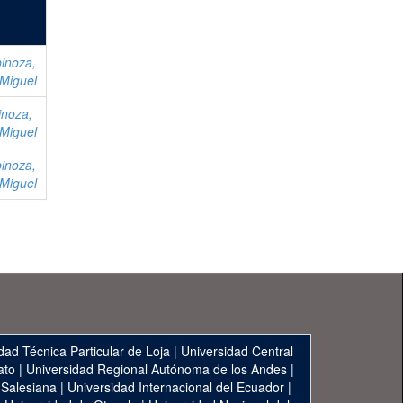
inoza,
 Miguel
inoza,
 Miguel
inoza,
 Miguel
dad Técnica Particular de Loja
|
Universidad Central
ato
|
Universidad Regional Autónoma de los Andes
|
 Salesiana
|
Universidad Internacional del Ecuador
|