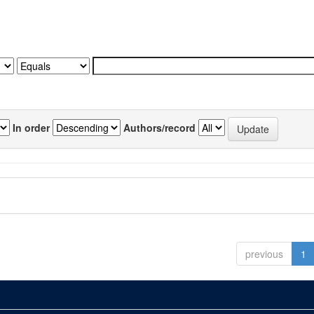
In order
Authors/record
previous
1