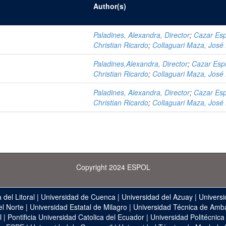
Author(s)
Paladines, Alexandra, Director
;
Cazar Esp
Christian Ricardo
;
Collaguari Maza, José
Paladines,Alexandra, Director
;
Cazar Esp
Christian Ricardo
;
Collaguari Maza, José
Paladines, Alexandra, Director
;
Cazar Esp
Christian Ricardo
;
Collaguari Maza, José
Copyright 2024 ESPOL
 del Litoral
|
Universidad de Cuenca
|
Universidad del Azuay
|
Universi
el Norte
|
Universidad Estatal de Milagro
|
Universidad Técnica de Amb
l
|
Pontificia Universidad Catolica del Ecuador
|
Universidad Politécnica