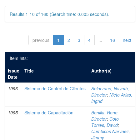
Results 1-10 of 160 (Search time: 0.005 seconds).
previous
1
2
3
4
...
16
next
Item hits:
Issue
Title
Author(s)
Date
1996
Sistema de Control de Clientes
Solorzano, Nayeth,
Director
;
Nieto Arias,
Ingrid
1995
Sistema de Capacitación
Bonilla, Rene,
Director
;
Coto
Torres, David
;
Cumbicos Narváez,
Jimmy