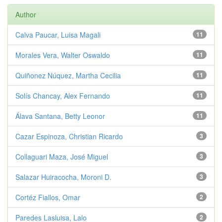
Author
Calva Paucar, Luisa Magali
11
Morales Vera, Walter Oswaldo
11
Quiñonez Núquez, Martha Cecilia
11
Solís Chancay, Alex Fernando
11
Álava Santana, Betty Leonor
11
Cazar Espinoza, Christian Ricardo
3
Collaguari Maza, José Miguel
3
Salazar Huiracocha, Moroni D.
3
Cortéz Fiallos, Omar
2
Paredes Lasluisa, Lalo
2