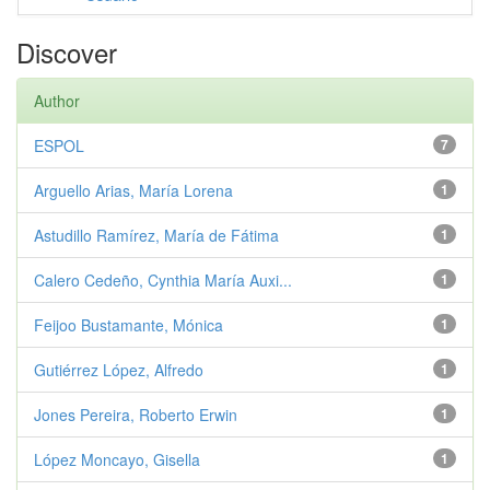
Discover
Author
ESPOL
7
Arguello Arias, María Lorena
1
Astudillo Ramírez, María de Fátima
1
Calero Cedeño, Cynthia María Auxi...
1
Feijoo Bustamante, Mónica
1
Gutiérrez López, Alfredo
1
Jones Pereira, Roberto Erwin
1
López Moncayo, Gisella
1