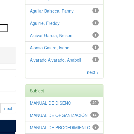
Aguilar Balseca, Fanny
1
Aguirre, Freddy
1
Alcívar García, Nelson
1
Alonso Castro, Isabel
1
Alvarado Alvarado, Anabell
1
next >
Subject
MANUAL DE DISEÑO
49
next
MANUAL DE ORGANIZACIÓN
14
MANUAL DE PROCEDIMIENTO
7