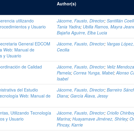
Author(s)
erencia utilizando
Jácome, Fausto, Director
;
Santillán Coell
rocedimientos y Usuario
Tania Yadira
;
Ubilla Ramos, Mayra Jean
Bajaña Aguirre, Elba Lucia
 Secretaria General EDCOM
Jácome, Fausto, Director
;
Vargas López
ía Web: Manual de
Cecilia
s y Usuario
oordinación de Calidad
Jácome, Fausto, Director
;
Veliz Mendoza
Pamela
;
Correa Yunga, Mabel
;
Alonso C
Isabel
istrativa del Estudio
Jácome, Fausto, Director
;
Barreiro Sánc
 Tecnología Web: Manual de
Diana
;
García Álava, Jessy
ntas, Utilizando Tecnología
Jácome, Fausto, Director
;
Criollo Chirib
os y Usuario
Marina
;
Huayamave Jiménez, Shirley
;
Or
Pincay, Karrie