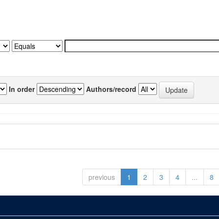
In order
Authors/record
previous
1
2
3
4
...
8