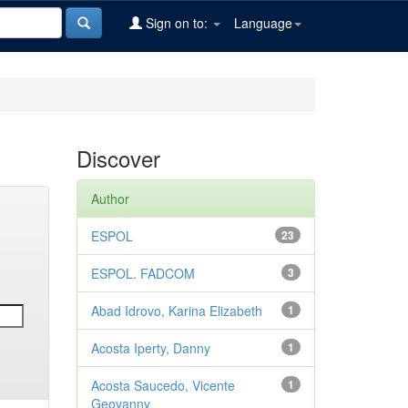
Sign on to:
Language
Discover
Author
ESPOL
23
ESPOL. FADCOM
3
Abad Idrovo, Karina Elizabeth
1
Acosta Iperty, Danny
1
Acosta Saucedo, Vicente
1
Geovanny