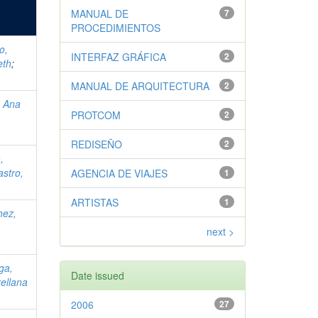
MANUAL DE
7
PROCEDIMIENTOS
o,
INTERFAZ GRÁFICA
2
eth
;
MANUAL DE ARQUITECTURA
2
, Ana
PROTCOM
2
REDISEÑO
2
,
astro,
AGENCIA DE VIAJES
1
ARTISTAS
1
hez,
next >
oga,
Date issued
ellana
2006
27