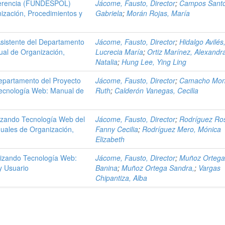
 Gerencia (FUNDESPOL)
Jácome, Fausto, Director
;
Campos Santo
ización, Procedimientos y
Gabriela
;
Morán Rojas, María
Asistente del Departamento
Jácome, Fausto, Director
;
Hidalgo Avilés
ual de Organización,
Lucrecia María
;
Ortiz Marínez, Alexandr
Natalia
;
Hung Lee, Ying Ling
Departamento del Proyecto
Jácome, Fausto, Director
;
Camacho Mon
Tecnología Web: Manual de
Ruth
;
Calderón Vanegas, Cecilia
lizando Tecnología Web del
Jácome, Fausto, Director
;
Rodríguez Ros
ales de Organización,
Fanny Cecilia
;
Rodríguez Mero, Mónica
Elizabeth
ilizando Tecnología Web:
Jácome, Fausto, Director
;
Muñoz Ortega
y Usuario
Banina
;
Muñoz Ortega Sandra,
;
Vargas
Chipantiza, Alba