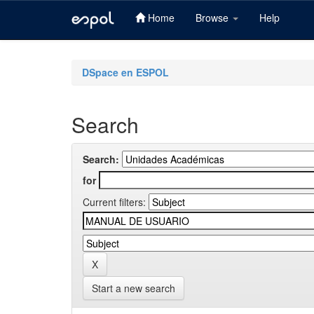
Home
Browse
Help
Skip
navigation
DSpace en ESPOL
Search
Search:
for
Current filters:
Start a new search