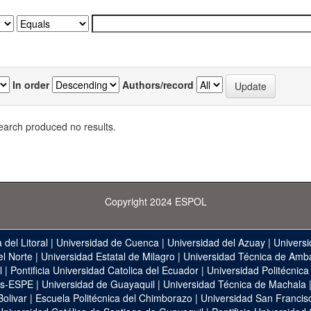
In order
Authors/record
earch produced no results.
Copyright 2024 ESPOL
 del Litoral
|
Universidad de Cuenca
|
Universidad del Azuay
|
Universi
el Norte
|
Universidad Estatal de Milagro
|
Universidad Técnica de Amb
l
|
Pontificia Universidad Catolica del Ecuador
|
Universidad Politécnica
as-ESPE
|
Universidad de Guayaquil
|
Universidad Técnica de Machala
Bolivar
|
Escuela Politécnica del Chimborazo
|
Universidad San Francis