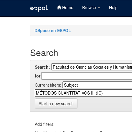
Home
Browse
Help
Skip
navigation
DSpace en ESPOL
Search
Search:
for
Current filters:
Start a new search
Add filters: