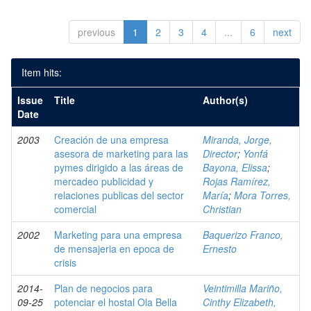
previous
1
2
3
4
...
6
next
Item hits:
Issue
Title
Author(s)
Date
2003
Creación de una empresa
Miranda, Jorge,
asesora de marketing para las
Director
;
Yonfá
pymes dirigido a las áreas de
Bayona, Elissa
;
mercadeo publicidad y
Rojas Ramírez,
relaciones publicas del sector
María
;
Mora Torres,
comercial
Christian
2002
Marketing para una empresa
Baquerizo Franco,
de mensajeria en epoca de
Ernesto
crisis
2014-
Plan de negocios para
Veintimilla Mariño,
09-25
potenciar el hostal Ola Bella
Cinthy Elizabeth,