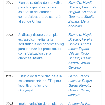
2014
Plan estratégico de marketing
Pazmiño, Heydi,
para la expansión de una
Director
;
Ferruzola
compañía ecuatoriana
Holguín, Katherine
comercializadora de camarón
Geomara
;
Murillo
al sur de China
Zapata, Elena
Andreina
2013
Análisis y diseño de un plan
Pazmiño, Heydi,
estratégico mediante la
Director
;
Pereira
herramienta del benchmarking
Robles, Andrés
para innovar los procesos de
Lenin
;
Zapata
comercialización de la
Villacís, Paolo
empresa intilabs
Renato
;
Galván
Álvarez, Javier
Gerardo
2012
Estudio de factibilidad para la
Carbo Franco,
implementación de BTL para
Luciana
;
Duque
incentivar turismo en
Garay, Pamela
;
Guayaquil.
Salazar Panta,
Jahayra
2018
Implementación de un plan de
Anchundia Ruiz,