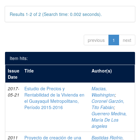
Results 1-2 of 2 (Search time: 0.002 seconds).
previous
1
next
Item hits:
Issue
Title
Author(s)
Date
2017-
Estudio de Precios y
Macias,
05-21
Rentabilidad de la Vivienda en
Washington
;
el Guayaquil Metropolitano,
Coronel Garzón,
Período 2015-2016
Tito Fabián
;
Guerrero Medina,
María De Los
ángeles
2011
Proyecto de creación de una
Bastidas Riofrio,