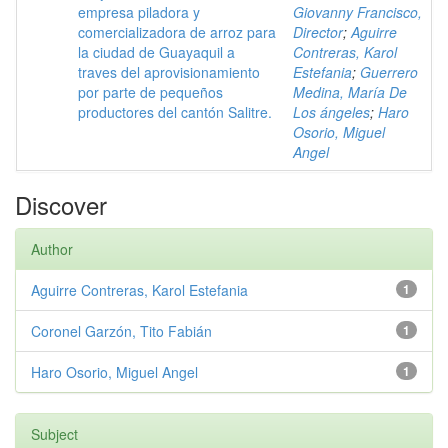
empresa piladora y
Giovanny Francisco,
comercializadora de arroz para
Director
;
Aguirre
la ciudad de Guayaquil a
Contreras, Karol
traves del aprovisionamiento
Estefania
;
Guerrero
por parte de pequeños
Medina, María De
productores del cantón Salitre.
Los ángeles
;
Haro
Osorio, Miguel
Angel
Discover
Author
Aguirre Contreras, Karol Estefania
1
Coronel Garzón, Tito Fabián
1
Haro Osorio, Miguel Angel
1
Subject