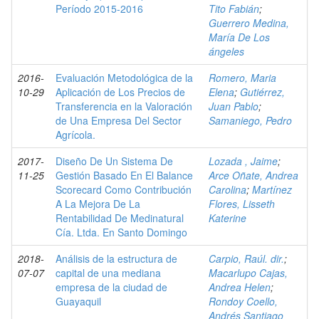
Período 2015-2016
Tito Fabián
;
Guerrero Medina,
María De Los
ángeles
2016-
Evaluación Metodológica de la
Romero, Maria
10-29
Aplicación de Los Precios de
Elena
;
Gutiérrez,
Transferencia en la Valoración
Juan Pablo
;
de Una Empresa Del Sector
Samaniego, Pedro
Agrícola.
2017-
Diseño De Un Sistema De
Lozada , Jaime
;
11-25
Gestión Basado En El Balance
Arce Oñate, Andrea
Scorecard Como Contribución
Carolina
;
Martínez
A La Mejora De La
Flores, Lisseth
Rentabilidad De Medinatural
Katerine
Cía. Ltda. En Santo Domingo
2018-
Análisis de la estructura de
Carpio, Raúl. dir.
;
07-07
capital de una mediana
Macarlupo Cajas,
empresa de la ciudad de
Andrea Helen
;
Guayaquil
Rondoy Coello,
Andrés Santiago