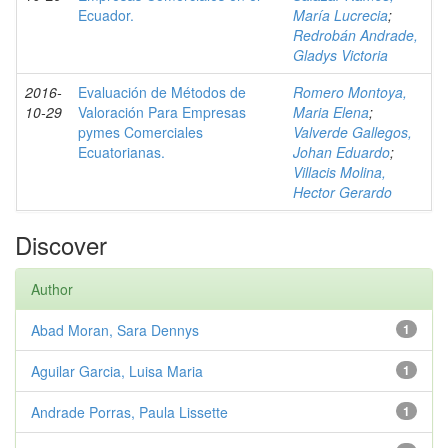
Ecuador.
María Lucrecia
;
Redrobán Andrade,
Gladys Victoria
2016-
Evaluación de Métodos de
Romero Montoya,
10-29
Valoración Para Empresas
Maria Elena
;
pymes Comerciales
Valverde Gallegos,
Ecuatorianas.
Johan Eduardo
;
Villacis Molina,
Hector Gerardo
Discover
Author
Abad Moran, Sara Dennys
1
Aguilar Garcia, Luisa Maria
1
Andrade Porras, Paula Lissette
1