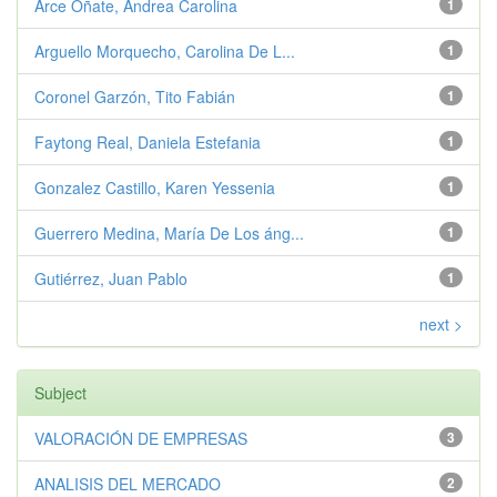
Arce Oñate, Andrea Carolina
1
Arguello Morquecho, Carolina De L...
1
Coronel Garzón, Tito Fabián
1
Faytong Real, Daniela Estefania
1
Gonzalez Castillo, Karen Yessenia
1
Guerrero Medina, María De Los áng...
1
Gutiérrez, Juan Pablo
1
next >
Subject
VALORACIÓN DE EMPRESAS
3
ANALISIS DEL MERCADO
2