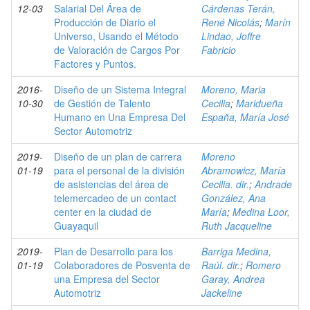
12-03
Salarial Del Área de
Cárdenas Terán,
Producción de Diario el
René Nicolás
;
Marín
Universo, Usando el Método
Lindao, Joffre
de Valoración de Cargos Por
Fabricio
Factores y Puntos.
2016-
Diseño de un Sistema Integral
Moreno, Maria
10-30
de Gestión de Talento
Cecilia
;
Maridueña
Humano en Una Empresa Del
España, María José
Sector Automotriz
2019-
Diseño de un plan de carrera
Moreno
01-19
para el personal de la división
Abramowicz, María
de asistencias del área de
Cecilia. dir.
;
Andrade
telemercadeo de un contact
González, Ana
center en la ciudad de
María
;
Medina Loor,
Guayaquil
Ruth Jacqueline
2019-
Plan de Desarrollo para los
Barriga Medina,
01-19
Colaboradores de Posventa de
Raúl. dir.
;
Romero
una Empresa del Sector
Garay, Andrea
Automotriz
Jackeline