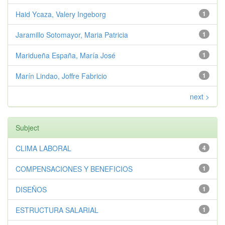
Haid Ycaza, Valery Ingeborg
1
Jaramillo Sotomayor, Maria Patricia
1
Maridueña España, María José
1
Marín Lindao, Joffre Fabricio
1
next >
Subject
CLIMA LABORAL
4
COMPENSACIONES Y BENEFICIOS
1
DISEÑOS
1
ESTRUCTURA SALARIAL
1