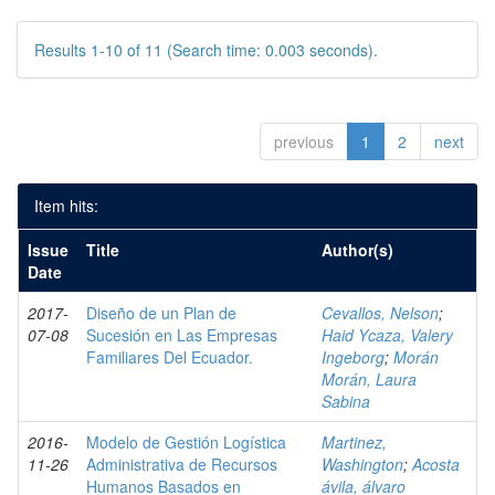
Results 1-10 of 11 (Search time: 0.003 seconds).
previous
1
2
next
Item hits:
Issue
Title
Author(s)
Date
2017-
Diseño de un Plan de
Cevallos, Nelson
;
07-08
Sucesión en Las Empresas
Haid Ycaza, Valery
Familiares Del Ecuador.
Ingeborg
;
Morán
Morán, Laura
Sabina
2016-
Modelo de Gestión Logística
Martinez,
11-26
Administrativa de Recursos
Washington
;
Acosta
Humanos Basados en
ávila, álvaro