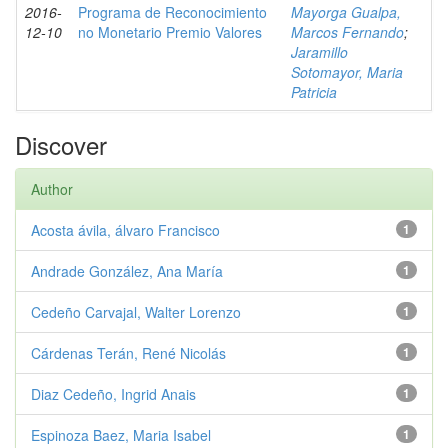
2016-
Programa de Reconocimiento
Mayorga Gualpa,
12-10
no Monetario Premio Valores
Marcos Fernando
;
Jaramillo
Sotomayor, Maria
Patricia
Discover
Author
Acosta ávila, álvaro Francisco
1
Andrade González, Ana María
1
Cedeño Carvajal, Walter Lorenzo
1
Cárdenas Terán, René Nicolás
1
Diaz Cedeño, Ingrid Anais
1
Espinoza Baez, Maria Isabel
1