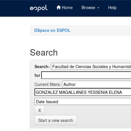
Home
Browse
Help
Skip
navigation
DSpace en ESPOL
Search
Search:
for
Current filters:
Start a new search