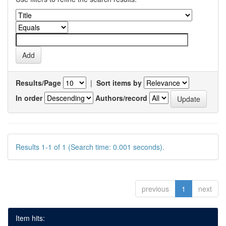
Results/Page
|
Sort items by
In order
Authors/record
Results 1-1 of 1 (Search time: 0.001 seconds).
previous
1
next
Item hits: