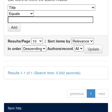
Results/Page
|
Sort items by
In order
Authors/record
Results 1-1 of 1 (Search time: 0.002 seconds).
previous
1
next
Item hits: