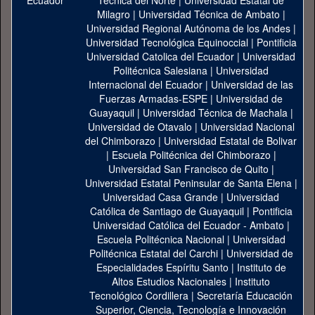
Técnica del Norte
|
Universidad Estatal de
Milagro
|
Universidad Técnica de Ambato
|
Universidad Regional Autónoma de los Andes
|
Universidad Tecnológica Equinoccial
|
Pontificia
Universidad Catolica del Ecuador
|
Universidad
Politécnica Salesiana
|
Universidad
Internacional del Ecuador
|
Universidad de las
Fuerzas Armadas-ESPE
|
Universidad de
Guayaquil
|
Universidad Técnica de Machala
|
Universidad de Otavalo
|
Universidad Nacional
del Chimborazo
|
Universidad Estatal de Bolivar
|
Escuela Politécnica del Chimborazo
|
Universidad San Francisco de Quito
|
Universidad Estatal Peninsular de Santa Elena
|
Universidad Casa Grande
|
Universidad
Católica de Santiago de Guayaquil
|
Pontificia
Universidad Católica del Ecuador - Ambato
|
Escuela Politécnica Nacional
|
Universidad
Politécnica Estatal del Carchi
|
Universidad de
Especialidades Espíritu Santo
|
Instituto de
Altos Estudios Nacionales
|
Instituto
Tecnológico Cordillera
|
Secretaría Educación
Superior, Ciencia, Tecnología e Innovación