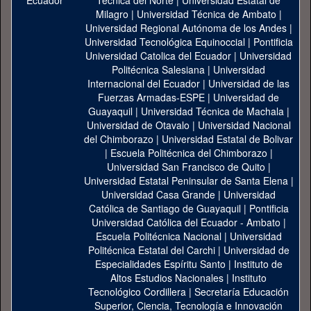
Técnica del Norte
|
Universidad Estatal de
Milagro
|
Universidad Técnica de Ambato
|
Universidad Regional Autónoma de los Andes
|
Universidad Tecnológica Equinoccial
|
Pontificia
Universidad Catolica del Ecuador
|
Universidad
Politécnica Salesiana
|
Universidad
Internacional del Ecuador
|
Universidad de las
Fuerzas Armadas-ESPE
|
Universidad de
Guayaquil
|
Universidad Técnica de Machala
|
Universidad de Otavalo
|
Universidad Nacional
del Chimborazo
|
Universidad Estatal de Bolivar
|
Escuela Politécnica del Chimborazo
|
Universidad San Francisco de Quito
|
Universidad Estatal Peninsular de Santa Elena
|
Universidad Casa Grande
|
Universidad
Católica de Santiago de Guayaquil
|
Pontificia
Universidad Católica del Ecuador - Ambato
|
Escuela Politécnica Nacional
|
Universidad
Politécnica Estatal del Carchi
|
Universidad de
Especialidades Espíritu Santo
|
Instituto de
Altos Estudios Nacionales
|
Instituto
Tecnológico Cordillera
|
Secretaría Educación
Superior, Ciencia, Tecnología e Innovación