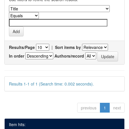
Results/Page
|
Sort items by
In order
Authors/record
Results 1-1 of 1 (Search time: 0.002 seconds).
previous
1
next
Item hits: