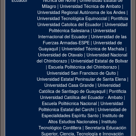
Técnica del Norte
|
Universidad Estatal de
Milagro
|
Universidad Técnica de Ambato
|
Universidad Regional Autónoma de los Andes
|
Universidad Tecnológica Equinoccial
|
Pontificia
Universidad Catolica del Ecuador
|
Universidad
Politécnica Salesiana
|
Universidad
Internacional del Ecuador
|
Universidad de las
Fuerzas Armadas-ESPE
|
Universidad de
Guayaquil
|
Universidad Técnica de Machala
|
Universidad de Otavalo
|
Universidad Nacional
del Chimborazo
|
Universidad Estatal de Bolivar
|
Escuela Politécnica del Chimborazo
|
Universidad San Francisco de Quito
|
Universidad Estatal Peninsular de Santa Elena
|
Universidad Casa Grande
|
Universidad
Católica de Santiago de Guayaquil
|
Pontificia
Universidad Católica del Ecuador - Ambato
|
Escuela Politécnica Nacional
|
Universidad
Politécnica Estatal del Carchi
|
Universidad de
Especialidades Espíritu Santo
|
Instituto de
Altos Estudios Nacionales
|
Instituto
Tecnológico Cordillera
|
Secretaría Educación
Superior, Ciencia, Tecnología e Innovación