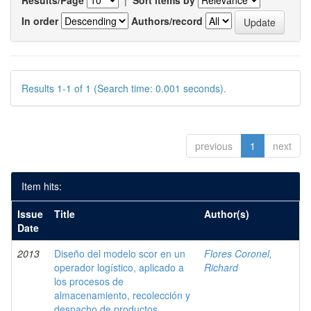
Results/Page
|
Sort items by
In order
Authors/record
Results 1-1 of 1 (Search time: 0.001 seconds).
previous
1
next
Item hits:
Issue
Title
Author(s)
Date
2013
Diseño del modelo scor en un
Flores Coronel,
operador logístico, aplicado a
Richard
los procesos de
almacenamiento, recolección y
despacho de productos