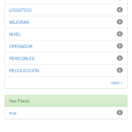
LOGISTICO
1
MEJORAR
1
NIVEL
1
OPERADOR
1
PERECIBLES
1
RECOLECCIÓN
1
next >
Has File(s)
true
1