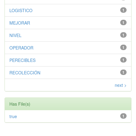
LOGISTICO
1
MEJORAR
1
NIVEL
1
OPERADOR
1
PERECIBLES
1
RECOLECCIÓN
1
next >
Has File(s)
true
1