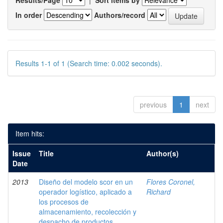
Results/Page
|
Sort items by
In order
Authors/record
Results 1-1 of 1 (Search time: 0.002 seconds).
previous
1
next
Item hits:
Issue
Title
Author(s)
Date
2013
Diseño del modelo scor en un
Flores Coronel,
operador logístico, aplicado a
Richard
los procesos de
almacenamiento, recolección y
despacho de productos