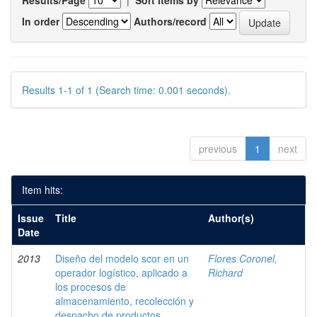
Results/Page
|
Sort items by
In order
Authors/record
Results 1-1 of 1 (Search time: 0.001 seconds).
previous
1
next
Item hits:
Issue
Title
Author(s)
Date
2013
Diseño del modelo scor en un
Flores Coronel,
operador logístico, aplicado a
Richard
los procesos de
almacenamiento, recolección y
despacho de productos