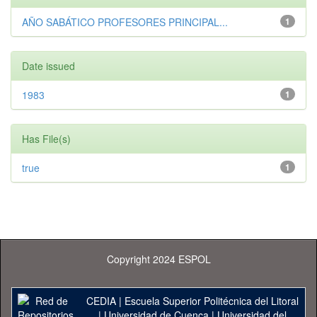
AÑO SABÁTICO PROFESORES PRINCIPAL...
1
Date issued
1983
1
Has File(s)
true
1
Copyright 2024 ESPOL
CEDIA
|
Escuela Superior Politécnica del Litoral
|
Universidad de Cuenca
|
Universidad del