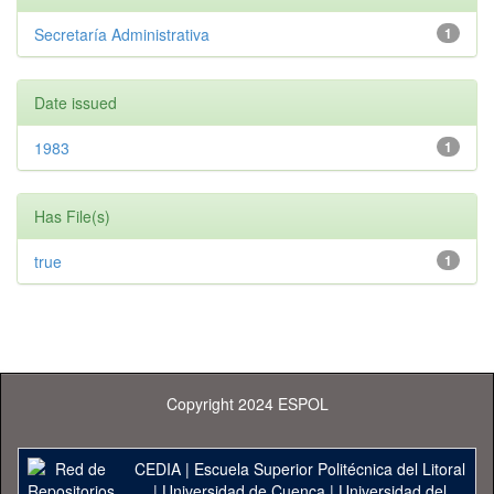
Secretaría Administrativa
1
Date issued
1983
1
Has File(s)
true
1
Copyright 2024 ESPOL
CEDIA
|
Escuela Superior Politécnica del Litoral
|
Universidad de Cuenca
|
Universidad del