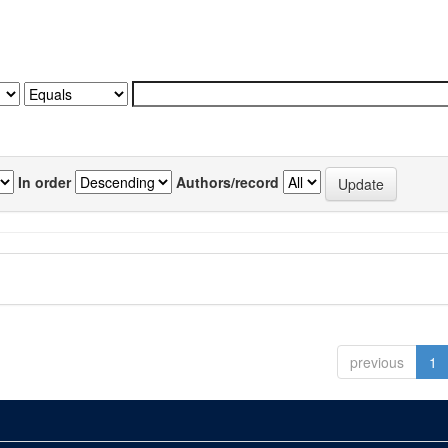
In order
Authors/record
previous
1