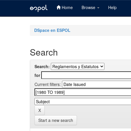
Home
Browse
Help
Skip
navigation
DSpace en ESPOL
Search
Search:
for
Current filters:
Start a new search