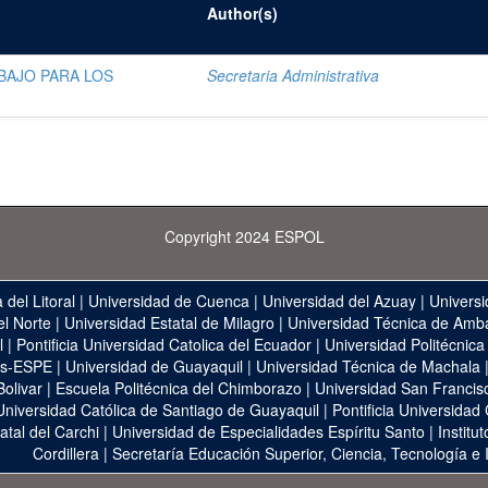
Author(s)
BAJO PARA LOS
Secretaria Administrativa
Copyright 2024 ESPOL
 del Litoral
|
Universidad de Cuenca
|
Universidad del Azuay
|
Universi
el Norte
|
Universidad Estatal de Milagro
|
Universidad Técnica de Amb
l
|
Pontificia Universidad Catolica del Ecuador
|
Universidad Politécnica
as-ESPE
|
Universidad de Guayaquil
|
Universidad Técnica de Machala
Bolivar
|
Escuela Politécnica del Chimborazo
|
Universidad San Francis
Universidad Católica de Santiago de Guayaquil
|
Pontificia Universidad
atal del Carchi
|
Universidad de Especialidades Espíritu Santo
|
Institu
Cordillera
|
Secretaría Educación Superior, Ciencia, Tecnología e