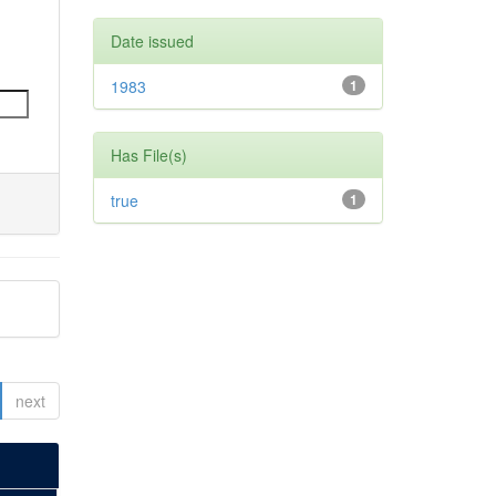
Date issued
1983
1
Has File(s)
true
1
next