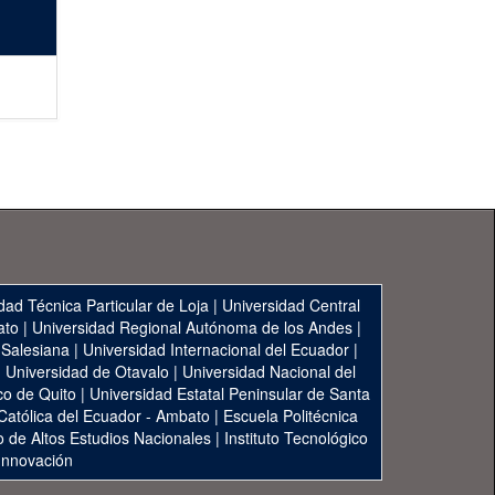
dad Técnica Particular de Loja
|
Universidad Central
ato
|
Universidad Regional Autónoma de los Andes
|
 Salesiana
|
Universidad Internacional del Ecuador
|
|
Universidad de Otavalo
|
Universidad Nacional del
co de Quito
|
Universidad Estatal Peninsular de Santa
 Católica del Ecuador - Ambato
|
Escuela Politécnica
to de Altos Estudios Nacionales
|
Instituto Tecnológico
 Innovación