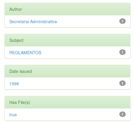
Author
Secretaria Administrativa
1
Subject
REGLAMENTOS
1
Date issued
1998
1
Has File(s)
true
1