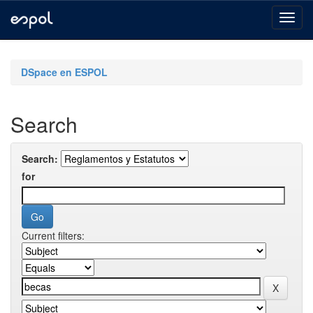
Skip
navigation
DSpace en ESPOL
Search
Search:
for
Current filters: