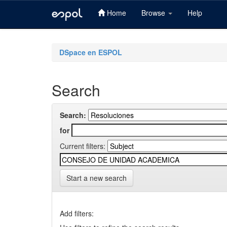
Home
Browse
Help
Skip
navigation
DSpace en ESPOL
Search
Search:
for
Current filters:
Start a new search
Add filters: