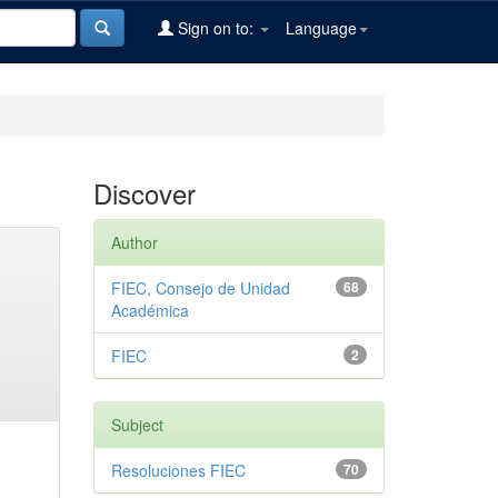
Sign on to:
Language
Discover
Author
FIEC, Consejo de Unidad
68
Académica
FIEC
2
Subject
Resoluciones FIEC
70