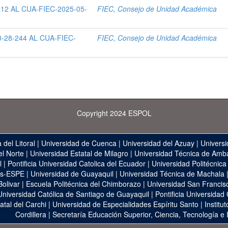
12 AL CUA-FIEC-2025-05-
FIEC, Consejo de Unidad Académica
-28-244 AL CUA-FIEC-
FIEC, Consejo de Unidad Académica
Copyright 2024 ESPOL
 del Litoral
|
Universidad de Cuenca
|
Universidad del Azuay
|
Universi
el Norte
|
Universidad Estatal de Milagro
|
Universidad Técnica de Amb
l
|
Pontificia Universidad Catolica del Ecuador
|
Universidad Politécnica
as-ESPE
|
Universidad de Guayaquil
|
Universidad Técnica de Machala
Bolivar
|
Escuela Politécnica del Chimborazo
|
Universidad San Francis
Universidad Católica de Santiago de Guayaquil
|
Pontificia Universidad
atal del Carchi
|
Universidad de Especialidades Espíritu Santo
|
Institu
Cordillera
|
Secretaría Educación Superior, Ciencia, Tecnología e