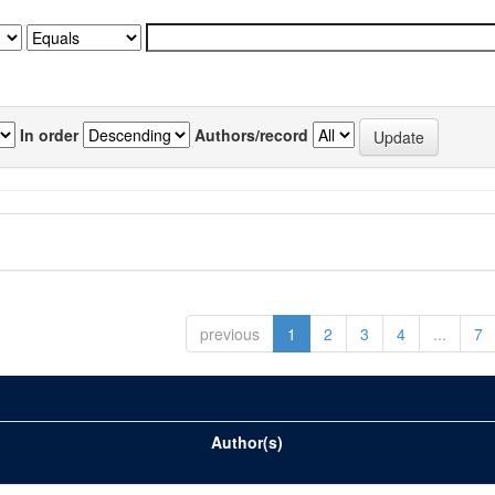
In order
Authors/record
previous
1
2
3
4
...
7
Author(s)