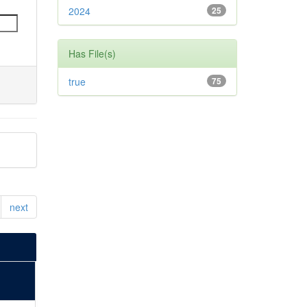
2024
25
Has File(s)
true
75
next