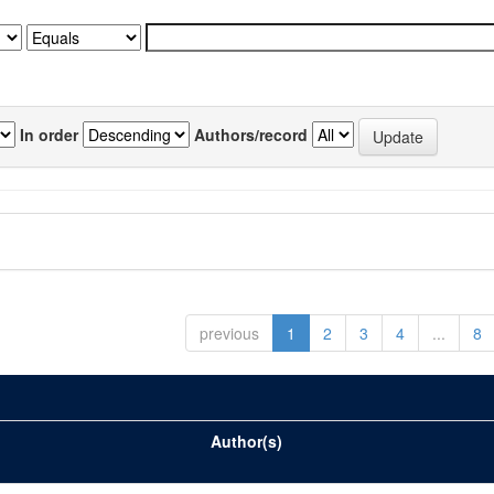
In order
Authors/record
previous
1
2
3
4
...
8
Author(s)