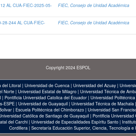
12 AL CUA-FIEC-2025-05-
FIEC, Consejo de Unidad Académica
-28-244 AL CUA-FIEC-
FIEC, Consejo de Unidad Académica
Copyright 2024 ESPOL
 del Litoral
|
Universidad de Cuenca
|
Universidad del Azuay
|
Universi
el Norte
|
Universidad Estatal de Milagro
|
Universidad Técnica de Amb
l
|
Pontificia Universidad Catolica del Ecuador
|
Universidad Politécnica
as-ESPE
|
Universidad de Guayaquil
|
Universidad Técnica de Machala
Bolivar
|
Escuela Politécnica del Chimborazo
|
Universidad San Francis
Universidad Católica de Santiago de Guayaquil
|
Pontificia Universidad
atal del Carchi
|
Universidad de Especialidades Espíritu Santo
|
Institu
Cordillera
|
Secretaría Educación Superior, Ciencia, Tecnología e