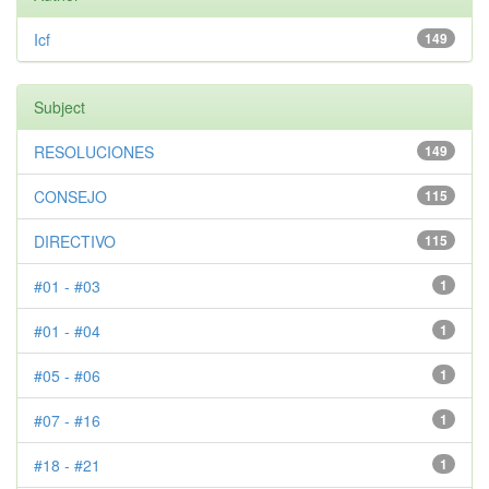
Icf
149
Subject
RESOLUCIONES
149
CONSEJO
115
DIRECTIVO
115
#01 - #03
1
#01 - #04
1
#05 - #06
1
#07 - #16
1
#18 - #21
1