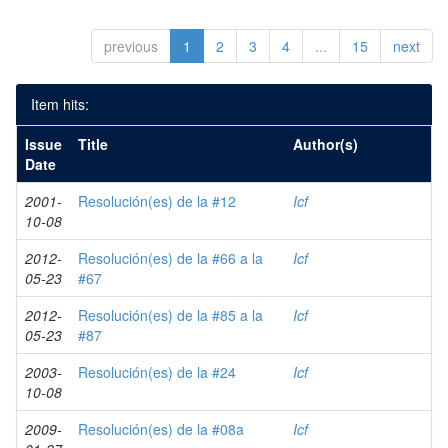
previous
1
2
3
4
...
15
next
Item hits:
Issue
Title
Author(s)
Date
2001-
Resolución(es) de la #12
Icf
10-08
2012-
Resolución(es) de la #66 a la
Icf
05-23
#67
2012-
Resolución(es) de la #85 a la
Icf
05-23
#87
2003-
Resolución(es) de la #24
Icf
10-08
2009-
Resolución(es) de la #08a
Icf