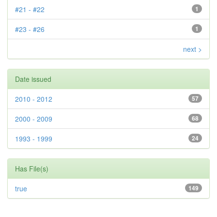
#21 - #22
1
#23 - #26
1
next >
Date issued
2010 - 2012
57
2000 - 2009
68
1993 - 1999
24
Has File(s)
true
149