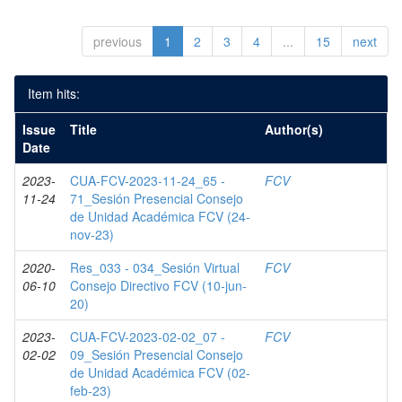
previous
1
2
3
4
...
15
next
Item hits:
Issue
Title
Author(s)
Date
2023-
CUA-FCV-2023-11-24_65 -
FCV
11-24
71_Sesión Presencial Consejo
de Unidad Académica FCV (24-
nov-23)
2020-
Res_033 - 034_Sesión Virtual
FCV
06-10
Consejo Directivo FCV (10-jun-
20)
2023-
CUA-FCV-2023-02-02_07 -
FCV
02-02
09_Sesión Presencial Consejo
de Unidad Académica FCV (02-
feb-23)