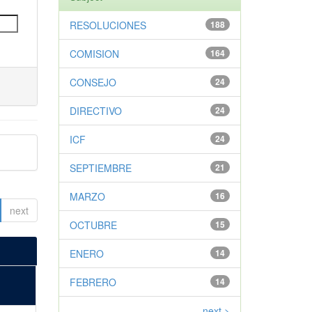
RESOLUCIONES
188
COMISION
164
CONSEJO
24
DIRECTIVO
24
ICF
24
SEPTIEMBRE
21
MARZO
16
next
OCTUBRE
15
ENERO
14
FEBRERO
14
next >