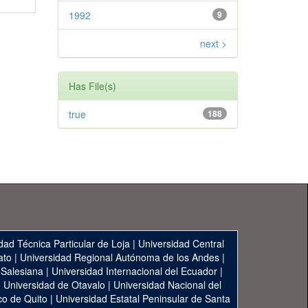
1992
9
next >
Has File(s)
true
188
dad Técnica Particular de Loja
|
Universidad Central
ato
|
Universidad Regional Autónoma de los Andes
|
 Salesiana
|
Universidad Internacional del Ecuador
|
|
Universidad de Otavalo
|
Universidad Nacional del
co de Quito
|
Universidad Estatal Peninsular de Santa