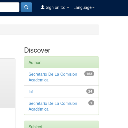
Sign on to:
Language
Discover
Author
Secretario De La Comision
163
Academica
Icf
24
Secretario De La Comisión
1
Académica
Subject