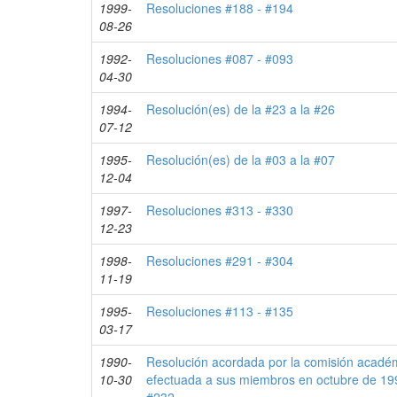
1999-
Resoluciones #188 - #194
08-26
1992-
Resoluciones #087 - #093
04-30
1994-
Resolución(es) de la #23 a la #26
07-12
1995-
Resolución(es) de la #03 a la #07
12-04
1997-
Resoluciones #313 - #330
12-23
1998-
Resoluciones #291 - #304
11-19
1995-
Resoluciones #113 - #135
03-17
1990-
Resolución acordada por la comisión acadé
10-30
efectuada a sus miembros en octubre de 199