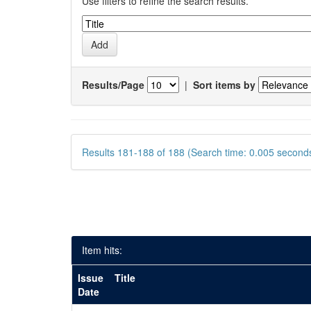
Use filters to refine the search results.
Results/Page
|
Sort items by
Results 181-188 of 188 (Search time: 0.005 seconds
Item hits:
Issue
Title
Date