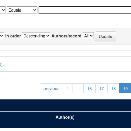
In order
Authors/record
).
previous
1
...
16
17
18
19
Author(s)