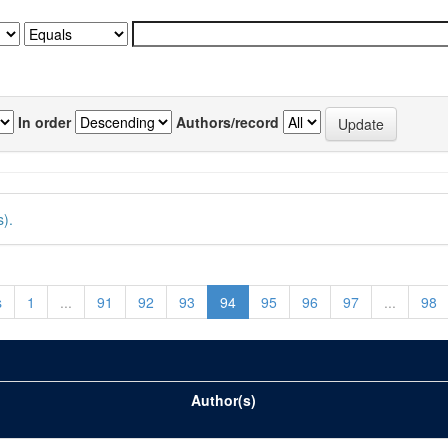
In order
Authors/record
).
s
1
...
91
92
93
94
95
96
97
...
98
Author(s)