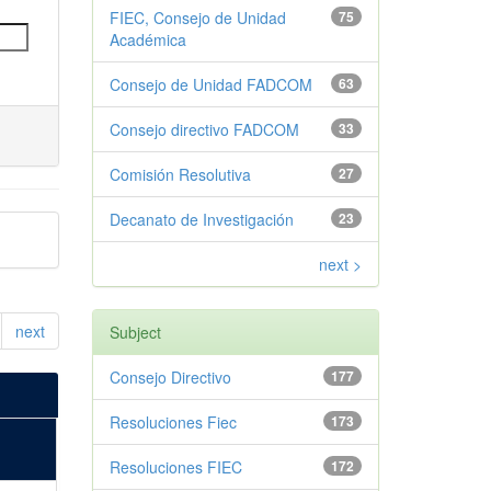
FIEC, Consejo de Unidad
75
Académica
Consejo de Unidad FADCOM
63
Consejo directivo FADCOM
33
Comisión Resolutiva
27
Decanato de Investigación
23
next >
next
Subject
Consejo Directivo
177
Resoluciones Fiec
173
Resoluciones FIEC
172