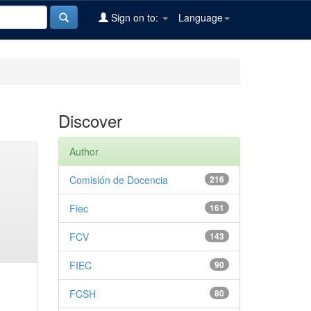
Sign on to:
Language
Discover
Author
Comisión de Docencia
216
Fiec
161
FCV
143
FIEC
90
FCSH
80