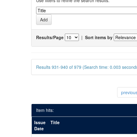
Use filters to refine the search results.
Results/Page
|
Sort items by
Results 931-940 of 979 (Search time: 0.003 seconds
previou
Item hits:
Issue
Title
Date