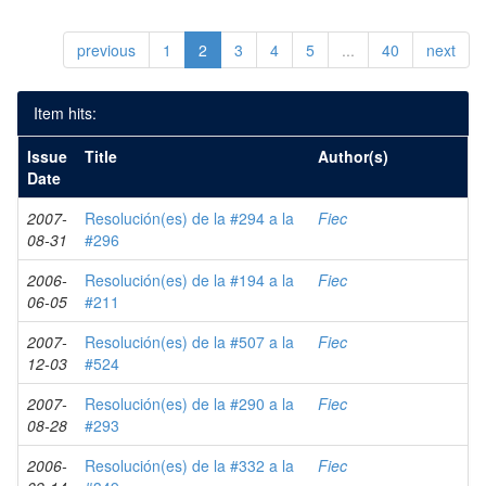
previous
1
2
3
4
5
...
40
next
Item hits:
Issue
Title
Author(s)
Date
2007-
Resolución(es) de la #294 a la
Fiec
08-31
#296
2006-
Resolución(es) de la #194 a la
Fiec
06-05
#211
2007-
Resolución(es) de la #507 a la
Fiec
12-03
#524
2007-
Resolución(es) de la #290 a la
Fiec
08-28
#293
2006-
Resolución(es) de la #332 a la
Fiec