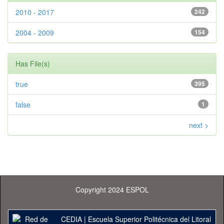
2010 - 2017
242
2004 - 2009
154
Has File(s)
true
395
false
1
next >
Copyright 2024 ESPOL
CEDIA
|
Escuela Superior Politécnica del Litoral