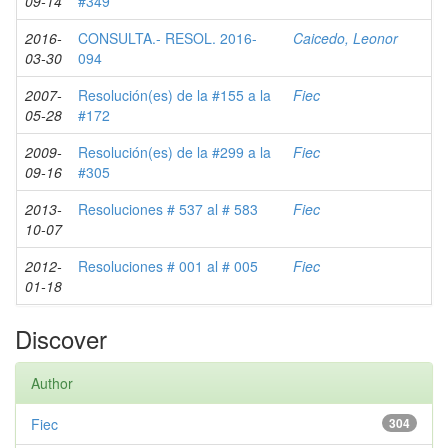
09-14
#349
2016-
CONSULTA.- RESOL. 2016-
Caicedo, Leonor
03-30
094
2007-
Resolución(es) de la #155 a la
Fiec
05-28
#172
2009-
Resolución(es) de la #299 a la
Fiec
09-16
#305
2013-
Resoluciones # 537 al # 583
Fiec
10-07
2012-
Resoluciones # 001 al # 005
Fiec
01-18
Discover
Author
Fiec
304