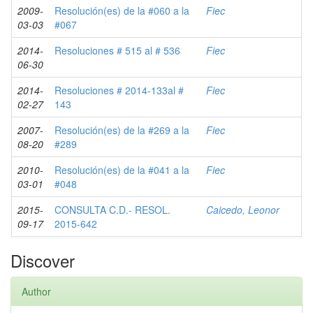
2009-
Resolución(es) de la #060 a la
Fiec
03-03
#067
2014-
Resoluciones # 515 al # 536
Fiec
06-30
2014-
Resoluciones # 2014-133al #
Fiec
02-27
143
2007-
Resolución(es) de la #269 a la
Fiec
08-20
#289
2010-
Resolución(es) de la #041 a la
Fiec
03-01
#048
2015-
CONSULTA C.D.- RESOL.
Caicedo, Leonor
09-17
2015-642
Discover
Author