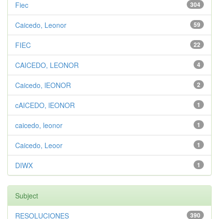
Fiec
304
Caicedo, Leonor
59
FIEC
22
CAICEDO, LEONOR
4
Caicedo, lEONOR
2
cAICEDO, lEONOR
1
caicedo, leonor
1
Caicedo, Leoor
1
DIWX
1
Subject
RESOLUCIONES
390