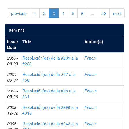
previous
1
2
3
4
5
6
...
20
next
Item hits:
Issue
Title
Author(s)
Date
2007-
Resolución(es) de la #209 a la
Fimcm
08-23
#223
2004-
Resolución(es) de la #57 a la
Fimcm
06-07
#58
2003-
Resolución(es) de la #28 a la
Fimcm
05-26
#31
2009-
Resolución(es) de la #296 a la
Fimcm
12-02
#316
2005-
Resolución(es) de la #043 a la
Fimcm