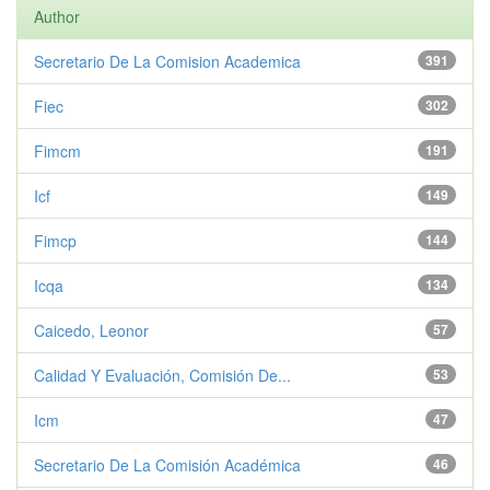
Author
Secretario De La Comision Academica
391
Fiec
302
Fimcm
191
Icf
149
Fimcp
144
Icqa
134
Caicedo, Leonor
57
Calidad Y Evaluación, Comisión De...
53
Icm
47
Secretario De La Comisión Académica
46