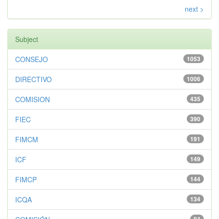
next >
Subject
CONSEJO
1053
DIRECTIVO
1006
COMISION
435
FIEC
390
FIMCM
191
ICF
149
FIMCP
144
ICQA
134