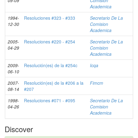
09-09
Comision
Academica
1994-
Resoluciones #323 - #333
Secretario De La
12-30
Comision
Academica
2005-
Resoluciones #220 - #254
Secretario De La
04-29
Comision
Academica
2009-
Resolución(es) de la #254c
Icqa
06-10
2007-
Resolución(es) de la #206 a la
Fimcm
08-14
#207
1998-
Resoluciones #071 - #095
Secretario De La
04-26
Comision
Academica
Discover