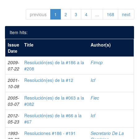
previous
1
2
3
4
...
168
next
Item hits:
Issue
Title
Author(s)
Date
2009-
Resolución(es) de la #186 a la
Fimcp
07-22
#208
2001-
Resolución(es) de la #12
Icf
10-08
2005-
Resolución(es) de la #063 a la
Fiec
03-07
#082
2012-
Resolución(es) de la #66 a la
Icf
05-23
#67
1993-
Resoluciones #186 - #191
Secretario De La