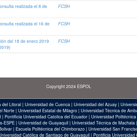
onsulta realizada el 8 de
FCSH
onsulta realizada el 16 de
FCSH
sión del 18 de enero 2019
FCSH
2019)
Copyright 2024 ESPOL
 del Litoral
|
Universidad de Cuenca
|
Universidad del Azuay
|
Universi
el Norte
|
Universidad Estatal de Milagro
|
Universidad Técnica de Amb
l
|
Pontificia Universidad Catolica del Ecuador
|
Universidad Politécnica
as-ESPE
|
Universidad de Guayaquil
|
Universidad Técnica de Machala
Bolivar
|
Escuela Politécnica del Chimborazo
|
Universidad San Francis
Universidad Católica de Santiago de Guayaquil
|
Pontificia Universidad