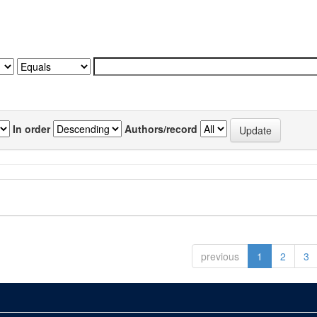
In order
Authors/record
previous
1
2
3