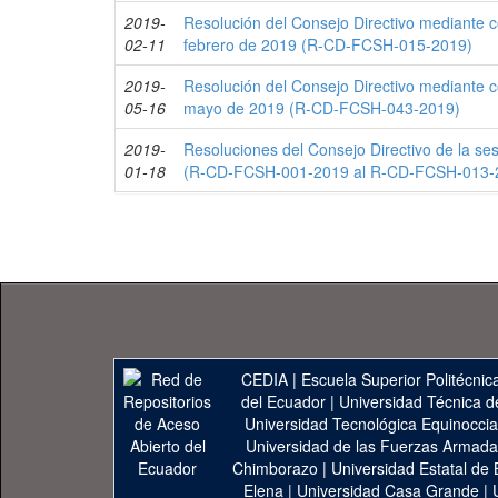
2019-
Resolución del Consejo Directivo mediante c
02-11
febrero de 2019 (R-CD-FCSH-015-2019)
2019-
Resolución del Consejo Directivo mediante c
05-16
mayo de 2019 (R-CD-FCSH-043-2019)
2019-
Resoluciones del Consejo Directivo de la se
01-18
(R-CD-FCSH-001-2019 al R-CD-FCSH-013-
CEDIA
|
Escuela Superior Politécnica
del Ecuador
|
Universidad Técnica d
Universidad Tecnológica Equinoccia
Universidad de las Fuerzas Armad
Chimborazo
|
Universidad Estatal de 
Elena
|
Universidad Casa Grande
|