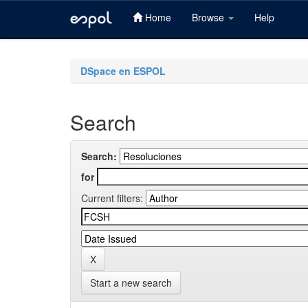
Home
Browse
Help
Skip
navigation
DSpace en ESPOL
Search
Search:
for
Current filters:
Start a new search