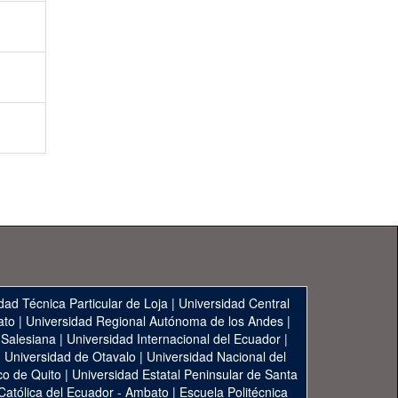
dad Técnica Particular de Loja
|
Universidad Central
ato
|
Universidad Regional Autónoma de los Andes
|
 Salesiana
|
Universidad Internacional del Ecuador
|
|
Universidad de Otavalo
|
Universidad Nacional del
co de Quito
|
Universidad Estatal Peninsular de Santa
 Católica del Ecuador - Ambato
|
Escuela Politécnica