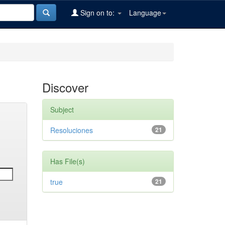
Sign on to:
Language
Discover
Subject
Resoluciones
21
Has File(s)
true
21