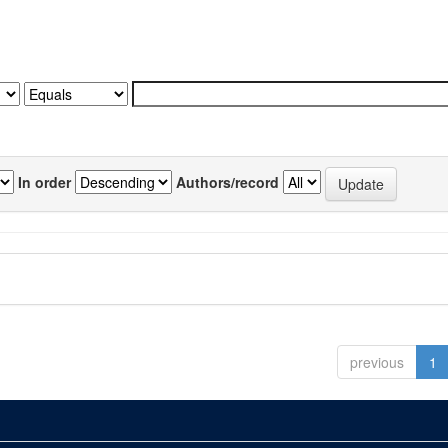
In order
Authors/record
previous
1