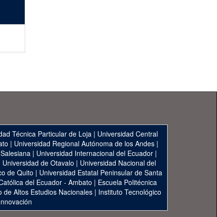
dad Técnica Particular de Loja
|
Universidad Central
ato
|
Universidad Regional Autónoma de los Andes
|
 Salesiana
|
Universidad Internacional del Ecuador
|
|
Universidad de Otavalo
|
Universidad Nacional del
co de Quito
|
Universidad Estatal Peninsular de Santa
 Católica del Ecuador - Ambato
|
Escuela Politécnica
to de Altos Estudios Nacionales
|
Instituto Tecnológico
 Innovación