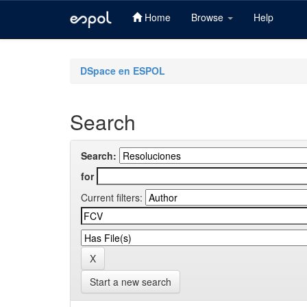
Home
Browse
Help
Skip
navigation
DSpace en ESPOL
Search
Search:
for
Current filters:
Start a new search