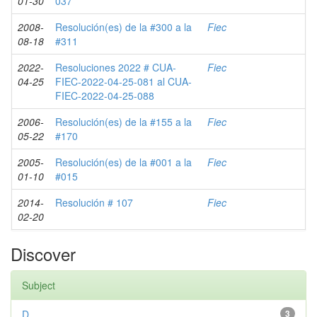
01-30
037
2008-
Resolución(es) de la #300 a la
Fiec
08-18
#311
2022-
Resoluciones 2022 # CUA-
Fiec
04-25
FIEC-2022-04-25-081 al CUA-
FIEC-2022-04-25-088
2006-
Resolución(es) de la #155 a la
Fiec
05-22
#170
2005-
Resolución(es) de la #001 a la
Fiec
01-10
#015
2014-
Resolución # 107
Fiec
02-20
Discover
Subject
D
3