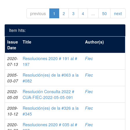
previous
1
2
3
4
...
50
next
Item hits:
Issue
Title
Author(s)
Date
2020-
Resoluciones 2020 # 191 al #
Fiec
07-13
197
2005-
Resolución(es) de la #063 a la
Fiec
03-07
#082
2022-
Resolución Consulta 2022 #
Fiec
05-05
CUA-FIEC-2022-05-05-091
2009-
Resolución(es) de la #326 a la
Fiec
10-12
#345
2020-
Resoluciones 2020 # 035 al #
Fiec