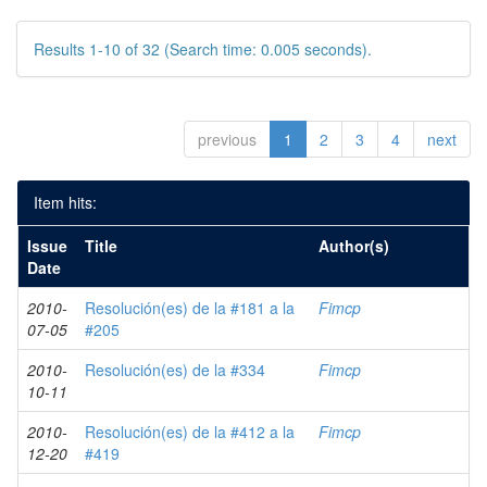
Results 1-10 of 32 (Search time: 0.005 seconds).
previous
1
2
3
4
next
Item hits:
Issue
Title
Author(s)
Date
2010-
Resolución(es) de la #181 a la
Fimcp
07-05
#205
2010-
Resolución(es) de la #334
Fimcp
10-11
2010-
Resolución(es) de la #412 a la
Fimcp
12-20
#419