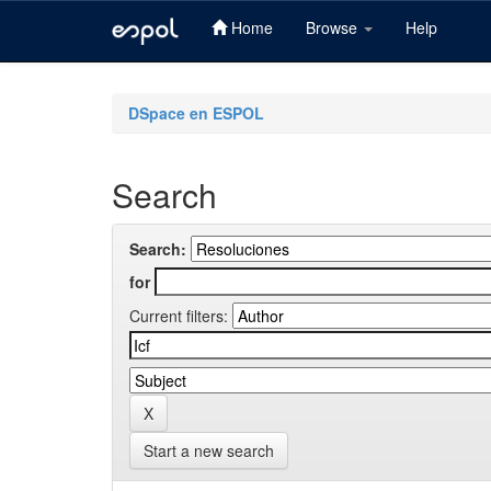
Home
Browse
Help
Skip
navigation
DSpace en ESPOL
Search
Search:
for
Current filters:
Start a new search