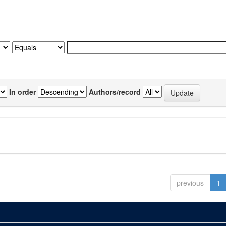
In order
Authors/record
previous
1