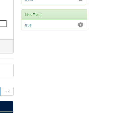
Has File(s)
true
1
next