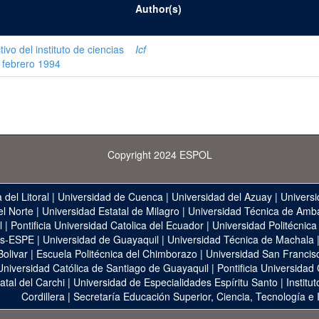
Author(s)
vo del instituto de ciencias
Icf
e febrero 1994
Copyright 2024 ESPOL
 del Litoral
|
Universidad de Cuenca
|
Universidad del Azuay
|
Universi
el Norte
|
Universidad Estatal de Milagro
|
Universidad Técnica de Amb
l
|
Pontificia Universidad Catolica del Ecuador
|
Universidad Politécnica
as-ESPE
|
Universidad de Guayaquil
|
Universidad Técnica de Machala
Bolivar
|
Escuela Politécnica del Chimborazo
|
Universidad San Francis
Universidad Católica de Santiago de Guayaquil
|
Pontificia Universidad
atal del Carchi
|
Universidad de Especialidades Espíritu Santo
|
Institu
Cordillera
|
Secretaría Educación Superior, Ciencia, Tecnología e