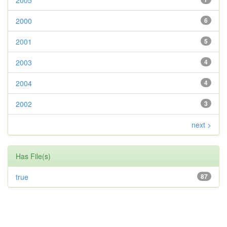
2005
2000
6
2001
5
2003
4
2004
4
2002
3
next >
Has File(s)
true
87