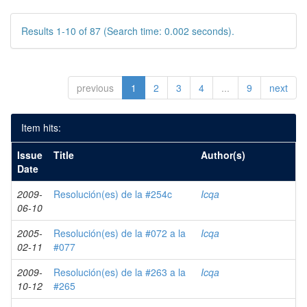
Results 1-10 of 87 (Search time: 0.002 seconds).
previous
1
2
3
4
...
9
next
Item hits:
Issue
Title
Author(s)
Date
2009-
Resolución(es) de la #254c
Icqa
06-10
2005-
Resolución(es) de la #072 a la
Icqa
02-11
#077
2009-
Resolución(es) de la #263 a la
Icqa
10-12
#265