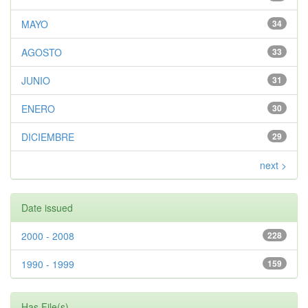
MAYO
34
AGOSTO
33
JUNIO
31
ENERO
30
DICIEMBRE
29
next >
Date issued
2000 - 2008
228
1990 - 1999
159
Has File(s)