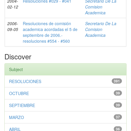
2004-
Resoluciones #029 - #041
Secretario De La
02-12
Comision
Academica
2006-
Resoluciones de comisión
Secretario De La
09-05
academica acordadas el 5 de
Comision
septiembre de 2006.-
Academica
resoluciones #554 - #560
Discover
Subject
RESOLUCIONES
391
OCTUBRE
39
SEPTIEMBRE
39
MARZO
37
ABRIL
36