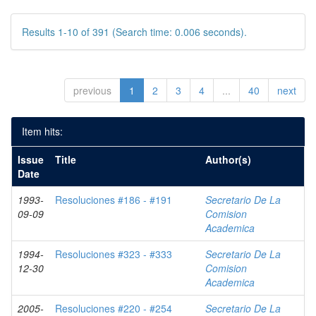
Results 1-10 of 391 (Search time: 0.006 seconds).
previous
1
2
3
4
...
40
next
Item hits:
Issue
Title
Author(s)
Date
1993-
Resoluciones #186 - #191
Secretario De La
09-09
Comision
Academica
1994-
Resoluciones #323 - #333
Secretario De La
12-30
Comision
Academica
2005-
Resoluciones #220 - #254
Secretario De La